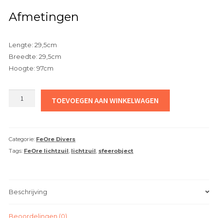
Afmetingen
Lengte: 29,5cm
Breedte: 29,5cm
Hoogte: 97cm
FeOre
TOEVOEGEN AAN WINKELWAGEN
Lichtzuil
-
Cortenstaal
Categorie:
FeOre Divers
zuil
Tags:
FeOre lichtzuil
,
lichtzuil
,
sfeerobject
aantal
Beschrijving
Beoordelingen (0)