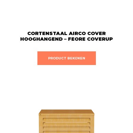
CORTENSTAAL AIRCO COVER
HOOGHANGEND – FEORE COVERUP
Dit
PRODUCT BEKIJKEN
product
heeft
meerdere
variaties.
Deze
optie
kan
gekozen
worden
op
de