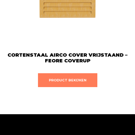
productpagina
CORTENSTAAL AIRCO COVER VRIJSTAAND –
FEORE COVERUP
Dit
PRODUCT BEKIJKEN
product
heeft
meerdere
variaties.
Deze
optie
kan
gekozen