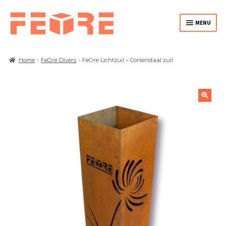
MENU
HOME
Home
FeOre Divers
FeOre Lichtzuil – Cortenstaal zuil
PLANTENBAKKEN
🔍
VUURKORVEN / VUURBAKKEN
CORTEN DIVERS
MAATWERK
OVER FEORE