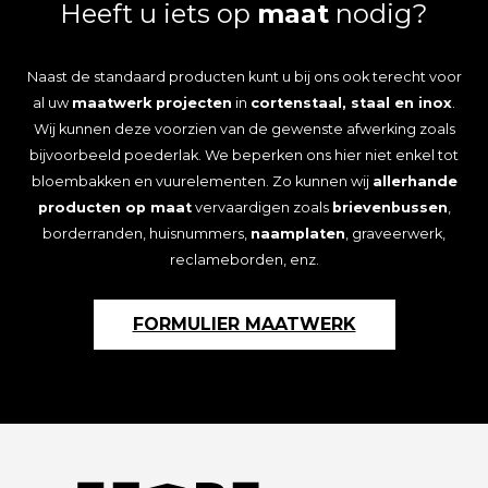
Heeft u iets op
maat
nodig?
worden
op
de
Naast de standaard producten kunt u bij ons ook terecht voor
productpagina
al uw
maatwerk projecten
in
cortenstaal, staal en inox
.
Wij kunnen deze voorzien van de gewenste afwerking zoals
bijvoorbeeld poederlak. We beperken ons hier niet enkel tot
bloembakken en vuurelementen. Zo kunnen wij
allerhande
producten op maat
vervaardigen zoals
brievenbussen
,
borderranden, huisnummers,
naamplaten
, graveerwerk,
reclameborden, enz.
FORMULIER MAATWERK