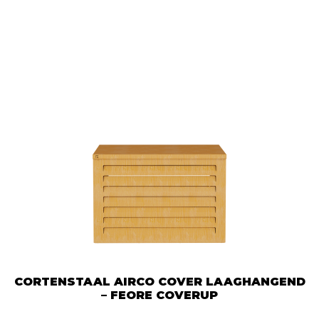
meerdere
variaties.
Deze
optie
kan
gekozen
worden
op
de
productpa
CORTENSTAAL AIRCO COVER LAAGHANGEND
– FEORE COVERUP