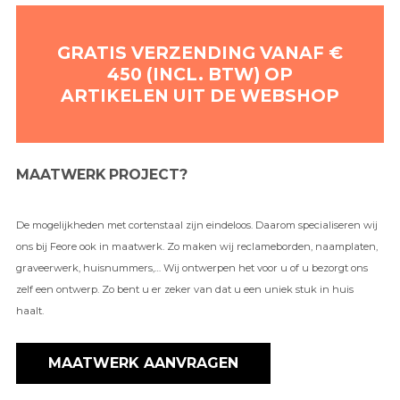
GRATIS VERZENDING VANAF €
450 (INCL. BTW) OP
ARTIKELEN UIT DE WEBSHOP
MAATWERK PROJECT?
De mogelijkheden met cortenstaal zijn eindeloos. Daarom specialiseren wij
ons bij Feore ook in maatwerk. Zo maken wij reclameborden, naamplaten,
graveerwerk, huisnummers,… Wij ontwerpen het voor u of u bezorgt ons
zelf een ontwerp. Zo bent u er zeker van dat u een uniek stuk in huis
haalt.
MAATWERK AANVRAGEN