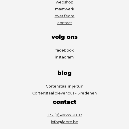
webshop
maatwerk
over feore
contact
volg ons
facebook
instagram
blog
Cortenstaal in je tuin
Cortenstaal bievenbus - 5 redenen
contact
+32 (0) 476 77 20 97
info@feore.be