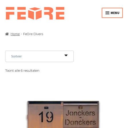
MENU
HOME
Home
FeOre Divers
PLANTENBAKKEN
VUURKORVEN / VUURBAKKEN
Toont alle 6 resultaten
CORTEN DIVERS
MAATWERK
OVER FEORE