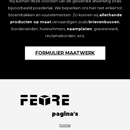
Wij kunnen deze voorzien van de gewenste afwerking zoals
bijvoorbeeld poederlak. We beperken ons hier niet enkel tot
bloembakken en vuurelementen. Zo kunnen wij
allerhande
producten op maat
vervaardigen zoals
brievenbussen
,
borderranden, huisnummers,
naamplaten
, graveerwerk,
reclameborden, enz.
FORMULIER MAATWERK
pagina's
home