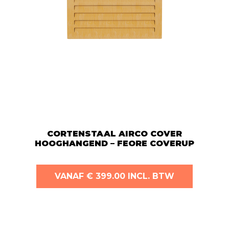
CORTENSTAAL AIRCO COVER
HOOGHANGEND – FEORE COVERUP
Dit
VANAF € 399.00 INCL. BTW
product
heeft
meerdere
variaties.