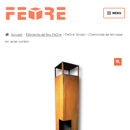
MENU
HOME
Accueil
Éléments de feu FeOre
FeOre Strato – Cheminée de terrasse
en acier corten
BOUTIQUE
PERSONNALISATION
🔍
À PROPOS DE FEORE
CONTACT
FRANÇAIS