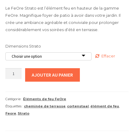
client
Le FeOre Strato est l’élément feu en hauteur de la gamme
FeOre. Magnifique foyer de patio à avoir dans votre jardin. Il
crée une ambiance agréable et conviviale pour prolonger
considérablement vos soirées d’été en terrasse.
Dimensions Strato
Effacer
quantité
AJOUTER AU PANIER
de
FeOre
Strato
Catégorie :
Éléments de feu FeOre
-
Étiquettes :
cheminée de terrasse
,
cortenstaal
,
élément de feu
,
Cheminée
Feore
,
Strato
de
terrasse
en