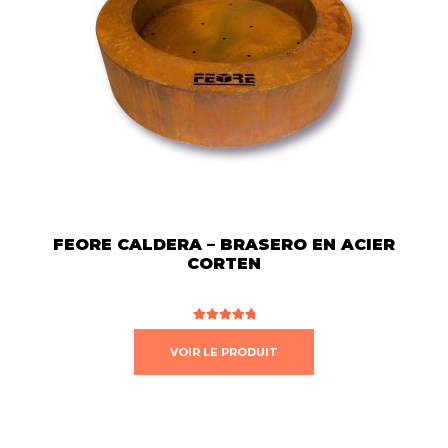
FEORE CALDERA – BRASERO EN ACIER
CORTEN
Note
5.00
sur 5
VOIR LE PRODUIT