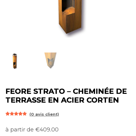
FEORE STRATO – CHEMINÉE DE
TERRASSE EN ACIER CORTEN
(
0
avis client)
Noté
1
5.00
sur 5 basé
à partir de €409.00
sur
notation