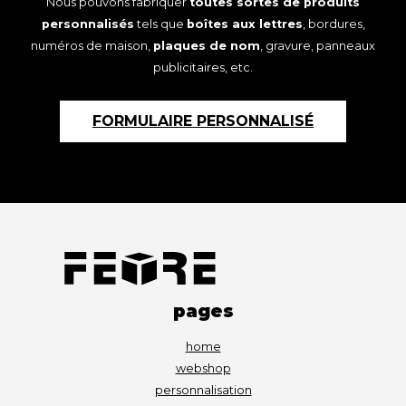
Nous pouvons fabriquer
toutes sortes de produits
personnalisés
tels que
boîtes aux lettres
, bordures,
numéros de maison,
plaques de nom
, gravure, panneaux
publicitaires, etc.
FORMULAIRE PERSONNALISÉ
pages
home
webshop
personnalisation