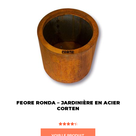
FEORE RONDA – JARDINIÈRE EN ACIER
CORTEN
Note
4.50
Ce
sur 5
VOIR LE PRODUIT