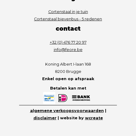
Cortenstaal in je tuin
Cortenstaal bievenbus - 5 redenen
contact
+32 (0) 476 77 20 97
info@feore.be
Koning Albert I-laan 168
8200 Brugge
Enkel open op afspraak
Betalen kan met
algemene verkoopsvoorwaarden
|
disclaimer
| website by
wcreate