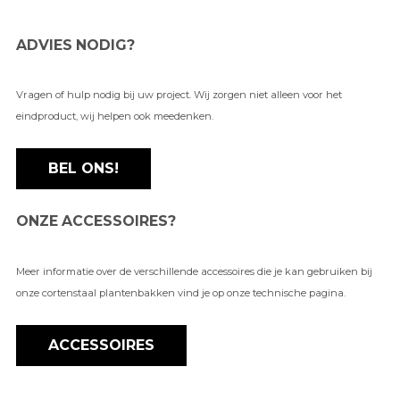
ADVIES NODIG?
Vragen of hulp nodig bij uw project. Wij zorgen niet alleen voor het
eindproduct, wij helpen ook meedenken.
BEL ONS!
ONZE ACCESSOIRES?
Meer informatie over de verschillende accessoires die je kan gebruiken bij
onze cortenstaal plantenbakken vind je op onze technische pagina.
ACCESSOIRES