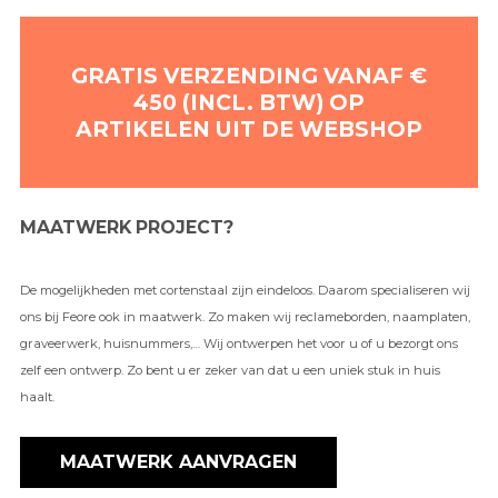
GRATIS VERZENDING VANAF €
450 (INCL. BTW) OP
ARTIKELEN UIT DE WEBSHOP
MAATWERK PROJECT?
De mogelijkheden met cortenstaal zijn eindeloos. Daarom specialiseren wij
ons bij Feore ook in maatwerk. Zo maken wij reclameborden, naamplaten,
graveerwerk, huisnummers,… Wij ontwerpen het voor u of u bezorgt ons
zelf een ontwerp. Zo bent u er zeker van dat u een uniek stuk in huis
haalt.
MAATWERK AANVRAGEN