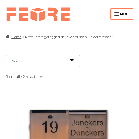
MENU
HOME
Home
Producten getagged “brievenbussen uit cortenstaal”
PLANTENBAKKEN
VUURKORVEN / VUURBAKKEN
Toont alle 2 resultaten
CORTEN DIVERS
MAATWERK
OVER FEORE