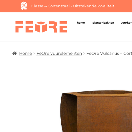
Klasse A Cortenstaal - Uitstekende kwaliteit
home
plantenbakken
vuurkor
Home
FeOre vuurelementen
FeOre Vulcanus – Cor