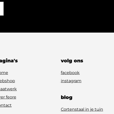
agina's
volg ons
ome
facebook
ebshop
instagram
aatwerk
blog
er feore
ontact
Cortenstaal in je tuin