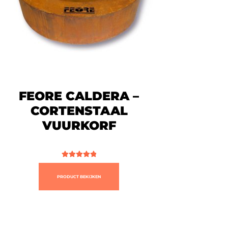
FEORE CALDERA –
CORTENSTAAL
VUURKORF
Gewaardeerd
5.00
uit 5
PRODUCT BEKIJKEN