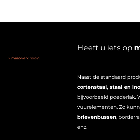
variaties.
Deze
optie
kan
gekozen
Heeft u iets op
m
worden
> maatwerk nodig
op
de
Naast de standaard produ
productpa
cortenstaal, staal en in
bijvoorbeeld poederlak.
vuurelementen. Zo kunn
brievenbussen
, border
enz.