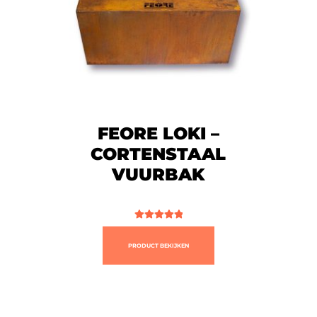
FEORE LOKI –
CORTENSTAAL
VUURBAK
Gewaardeerd
5.00
uit 5
PRODUCT BEKIJKEN