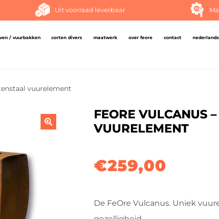
Uit voorraad leverbaar
Ma
ven / vuurbakken
corten divers
maatwerk
over feore
contact
nederlands
tenstaal vuurelement
FEORE VULCANUS –
VUURELEMENT
🔍
€
259,00
De FeOre Vulcanus. Uniek vuurel
gezelligheid.