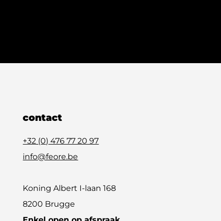
contact
+32 (0) 476 77 20 97
info@feore.be
Koning Albert I-laan 168
8200 Brugge
Enkel open op afspraak