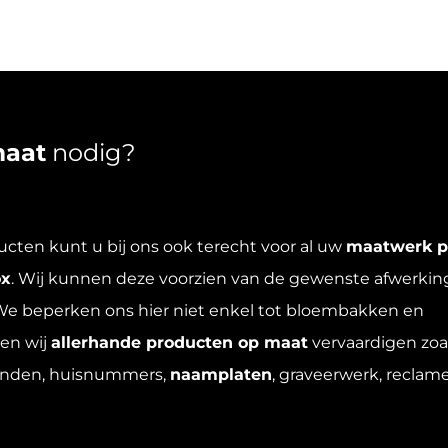
aat
nodig?
cten kunt u bij ons ook terecht voor al uw
maatwerk p
gina
ox
. Wij kunnen deze voorzien van de gewenste afwerking
 We beperken ons hier niet enkel tot bloembakken en
en wij
allerhande producten op maat
vervaardigen zoa
randen, huisnummers,
naamplaten
, graveerwerk, reclam