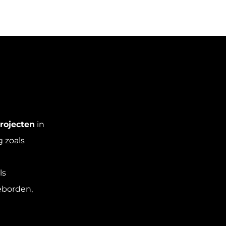
rojecten
in
 zoals
ls
eborden,