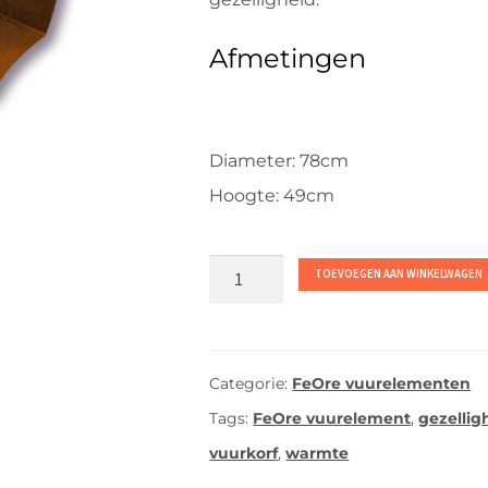
Afmetingen
Diameter: 78cm
Hoogte: 49cm
FeOre
TOEVOEGEN AAN WINKELWAGEN
Vulcanus
-
Cortenstaal
Categorie:
FeOre vuurelementen
vuurelement
Tags:
FeOre vuurelement
,
gezellig
aantal
vuurkorf
,
warmte