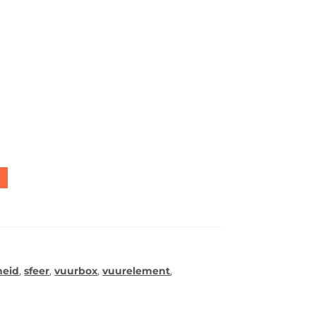
heid
,
sfeer
,
vuurbox
,
vuurelement
,