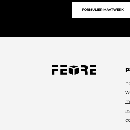
FORMULIER MAATWERK
p
h
w
m
ov
c